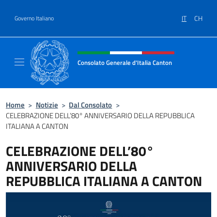
Salta al contenuto
IT
CH
Governo Italiano
Intestazione sito, social e menù
Consolato Generale d'Italia Canton
Il sito ufficiale del Consolato Generale d'Ita
Home
>
Notizie
>
Dal Consolato
>
CELEBRAZIONE DELL’80° ANNIVERSARIO DELLA REPUBBLICA
ITALIANA A CANTON
CELEBRAZIONE DELL’80°
ANNIVERSARIO DELLA
REPUBBLICA ITALIANA A CANTON