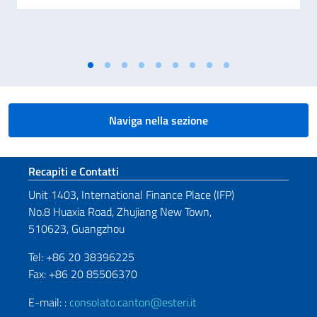
Naviga nella sezione
Sezione footer
Recapiti e Contatti
Unit 1403, International Finance Place (IFP)
No.8 Huaxia Road, Zhujiang New Town,
510623, Guangzhou
Tel: +86 20 38396225
Fax: +86 20 85506370
E-mail: :
consolato.canton@esteri.it