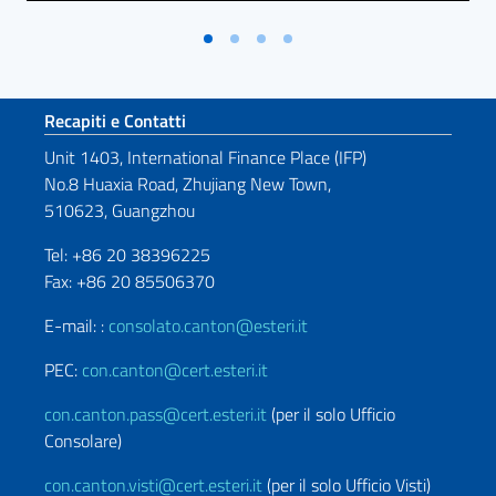
Sezione footer
Recapiti e Contatti
Unit 1403, International Finance Place (IFP)
No.8 Huaxia Road, Zhujiang New Town,
510623, Guangzhou
Tel: +86 20 38396225
Fax: +86 20 85506370
E-mail: :
consolato.canton@esteri.it
PEC:
con.canton@cert.esteri.it
con.canton.pass@cert.esteri.it
(per il solo Ufficio
Consolare)
con.canton.visti@cert.esteri.it
(per il solo Ufficio Visti)