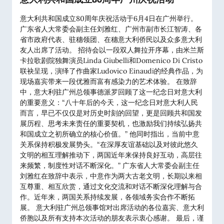
意大利共和国成立80周年庆祝活动于6月4日在广州举行。
广东省人大常委会副主任刘雅红、广州市副市长江智涛、各
省市政府代表、驻穗领团、在穗意大利侨民以及众多意大利
友人出席了活动。 招待会以一段双人舞拉开序幕，由米兰斯
卡拉歌剧院独舞演员Linda Giubelli和Domenico Di Cristo
联袂呈现，演绎了作曲家Ludovico Einaudi的经典作品，为
现场嘉宾带来一段优雅而富有感染力的艺术体验。 在致辞
中，意大利驻广州总领事德派罗回顾了这一纪念日对意大利
的重要意义：“八十年后的今天，这一纪念日对意大利人民
而言，早已不仅仅是对历史时刻的回望，更是回顾共和国发
展历程、思考未来责任的重要契机，也激励我们持续弘扬共
和国成立之初所确立的核心价值。” 他同时指出，当前中意
关系保持积极发展势头。“在深厚友谊基础以及对彼此悠久
文明的相互理解推动下，两国近年来保持良好互动，高层往
来频繁，制度性对话不断深化。” 广东省人大常委会副主任
刘雅红在致辞中表示，中意作为两大古老文明，长期以来相
互尊重、相互欣赏，通过文化交流和对话不断深化理解与合
作。近年来，两国关系持续发展，各领域务实合作不断拓
展。 意大利驻广州总领事馆对出席活动的各位嘉宾、意大利
侨胞以及所有支持本次活动的朋友表示衷心感谢。 最后，谨