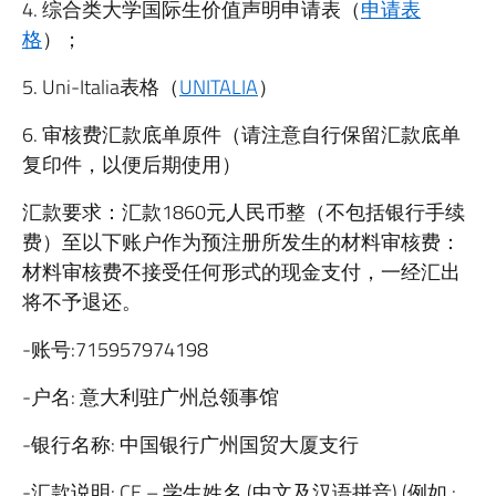
4. 综合类大学国际生价值声明申请表（
申请表
格
）；
5. Uni-Italia表格（
UNITALIA
）
6. 审核费汇款底单原件（请注意自行保留汇款底单
复印件，以便后期使用）
汇款要求：汇款1860元人民币整（不包括银行手续
费）至以下账户作为预注册所发生的材料审核费：
材料审核费不接受任何形式的现金支付，一经汇出
将不予退还。
-账号:715957974198
-户名: 意大利驻广州总领事馆
-银行名称: 中国银行广州国贸大厦支行
-汇款说明: CE – 学生姓名 (中文及汉语拼音) (例如.: