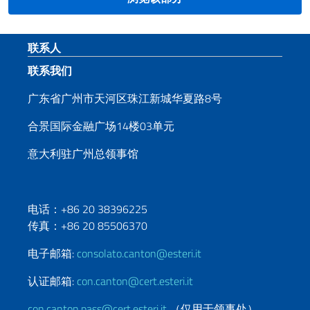
页脚部分
联系人
联系我们
广东省广州市天河区珠江新城华夏路8号
合景国际金融广场14楼03单元
意大利驻广州总领事馆
电话：+86 20 38396225
传真：+86 20 85506370
电子邮箱:
consolato.canton@esteri.it
认证邮箱:
con.canton@cert.esteri.it
con.canton.pass@cert.esteri.it
（仅用于领事处）