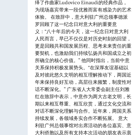
绎了作曲家Ludovico Einaudi的经典作品，
为现场嘉宾带来一段优雅而富有感染力的艺术
体验。 在致辞中，意大利驻广州总领事德派
罗回顾了这一纪念日对意大利的重要意
义：“八十年后的今天，这一纪念日对意大利
人民而言，早已不仅仅是对历史时刻的回望，
更是回顾共和国发展历程、思考未来责任的重
要契机，也激励我们持续弘扬共和国成立之初
所确立的核心价值。” 他同时指出，当前中意
关系保持积极发展势头。“在深厚友谊基础以
及对彼此悠久文明的相互理解推动下，两国近
年来保持良好互动，高层往来频繁，制度性对
话不断深化。” 广东省人大常委会副主任刘雅
红在致辞中表示，中意作为两大古老文明，长
期以来相互尊重、相互欣赏，通过文化交流和
对话不断深化理解与合作。近年来，两国关系
持续发展，各领域务实合作不断拓展。 意大
利驻广州总领事馆对出席活动的各位嘉宾、意
大利侨胞以及所有支持本次活动的朋友表示衷