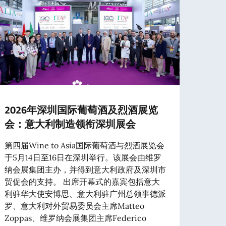
2026年深圳国际葡萄酒及烈酒展览
20
会：意大利制造领衔深圳展会
艺”
第四届Wine to Asia国际葡萄酒与烈酒展览会
值第三
于5月14日至16日在深圳举行。该展会由维罗
的技
纳会展集团主办，并得到意大利政府及深圳市
州正
贸促会的支持。 出席开幕式的嘉宾包括意大
与“
利驻华大使安博思、意大利驻广州总领事德派
国际
罗、意大利对外贸易委员会主席Matteo
利卓
Zoppas、维罗纳会展集团主席Federico
展览