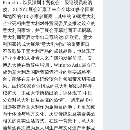
Bricolo，以及深圳市贸促会二级巡视员杨浩
驻华
勃。 2026年展会汇聚了来自全球20多个国家
工业
和地区的400余家参展商，其中约50家意大利
文化
企业亮相由意大利对外贸易委员会推动设立的
计文
意大利国家馆，并于展会开幕期间正式揭幕。
计如
意大利葡萄酒对华出口额约达1亿欧元。意大
与“意
利国家馆成为展示“意大利制造”的重要窗口，
州副
不仅彰显了意大利产品的卓越品质，也体现了
式，
行业企业和从业者未来广阔的发展前景。 安
记李捡
博思大使在致辞中强调，Wine to Asia 展会已
包装
成为意大利及国际葡萄酒行业的重要战略平
展历
台，能够在意中传统经贸合作领域带来切实成
平面
果。由约50家企业组成的意大利展团规模持
载的
续扩大，正如大使所指出的，这体现了“中国
示：
公众对意大利日益高涨的热情”。 越来越多中
合了
国游客选择意大利作为旅游目的地，并更加倾
转化
向于体验与地方文化、历史传统以及美食美酒
达。
相关的真实生活方式。在这一背景下，意大利
5月
葡萄酒再次成为意大利生产与文化遗产卓越品
河综合