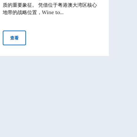
质的重要象征。 凭借位于粤港澳大湾区核心
至18:
地带的战略位置，Wine to...
查
2026年深圳国际葡萄酒及烈酒展览会：意大利制造领衔深圳展
查看